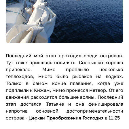
Последний мой этап проходил среди островов.
Тут тоже пришлось повилять. Солнышко хорошо
припекало. Мимо проплыло несколько
теплоходов, много было рыбаков на лодках.
Только в самом конце плавания, когда уже
подплыли к Кижам, мимо пронесся метеор. От его
движения расходятся большие волны. Последний
этап достался Татьяне и она финишировала
напротив основной достопримечательности
Церкви Преображения Господня
острова -
в 11.25